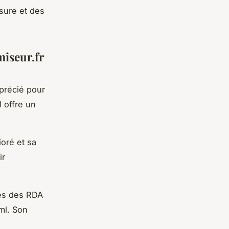
sure et des
miseur.fr
précié pour
 offre un
oré et sa
ir
es des RDA
ml. Son