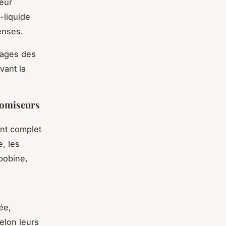
eur
-liquide
enses.
tages des
vant la
romiseurs
nt complet
, les
bobine,
ée,
elon leurs