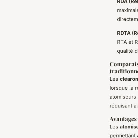
RDA (Reb
maximale
directem
RDTA (Re
RTA et R
qualité 
Comparaiso
traditionn
Les
clearom
lorsque la 
atomiseurs 
réduisant a
Avantages 
Les
atomise
permettant 