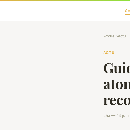
Ac
Accueil
›
Actu
ACTU
Gui
atom
rec
Léa — 13 juin