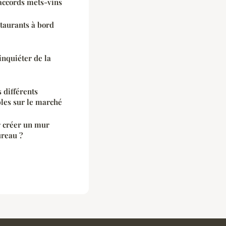
 accords mets-vins
taurants à bord
inquiéter de la
 différents
les sur le marché
r créer un mur
ureau ?