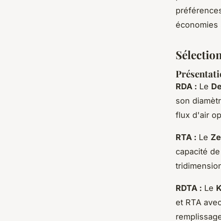
préférences
économies s
Sélectio
Présentat
RDA :
Le
De
son diamètr
flux d'air o
RTA :
Le
Ze
capacité de
tridimensionn
RDTA :
Le
et RTA avec
remplissage