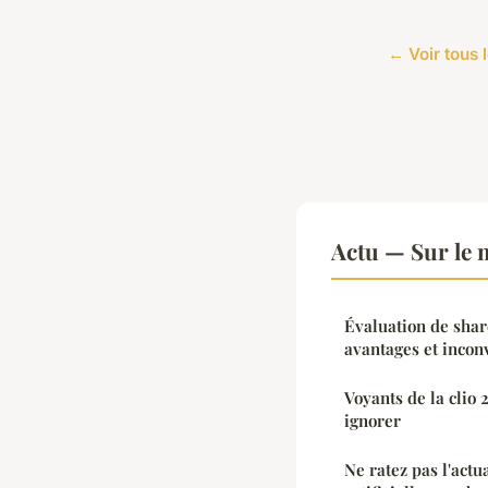
← Voir tous l
Actu — Sur le 
Évaluation de sha
avantages et incon
Voyants de la clio 
ignorer
Ne ratez pas l'actua