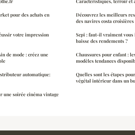
othe.fr
Caractéristiques, terroir et
rket pour des achats en
Découvrez les meilleurs res
des navires costa croisières
éussir votre impression
Scpi : faut-il vraiment vous 
baisse des rendements ?
n de mode : créez une
Chaussures pour enfant : les
ble
modèles tendances disponib
istributeur automatique:
Quelles sont les étapes pou
végétal intérieur dans un b
 une soirée cinéma vintage