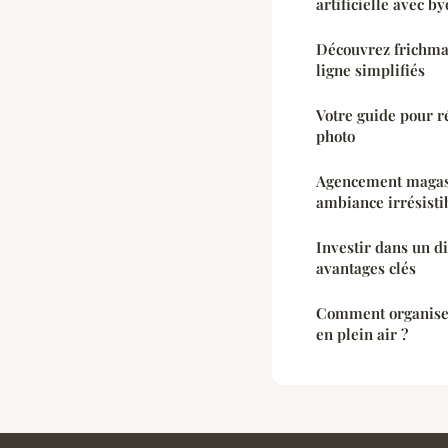
artificielle avec by
Découvrez frichma
ligne simplifiés
Votre guide pour r
photo
Agencement magasi
ambiance irrésisti
Investir dans un d
avantages clés
Comment organiser
en plein air ?