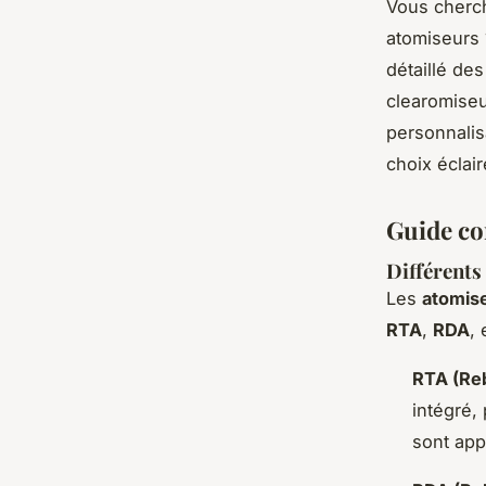
Vous cherch
atomiseurs 
détaillé de
clearomiseu
personnalis
choix éclair
Guide co
Différents
Les
atomise
RTA
,
RDA
, 
RTA (Reb
intégré,
sont app