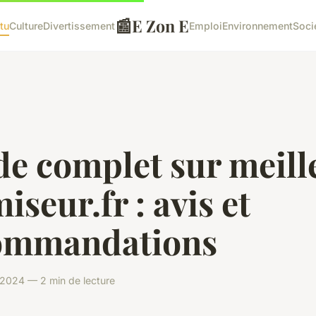
📰
E Zon E
tu
Culture
Divertissement
Emploi
Environnement
Soci
de complet sur meill
iseur.fr : avis et
ommandations
 2024 — 2 min de lecture