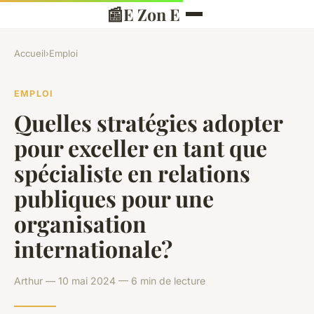
📰
E Zon E
Accueil
›
Emploi
EMPLOI
Quelles stratégies adopter
pour exceller en tant que
spécialiste en relations
publiques pour une
organisation
internationale?
Arthur — 10 mai 2024 — 6 min de lecture